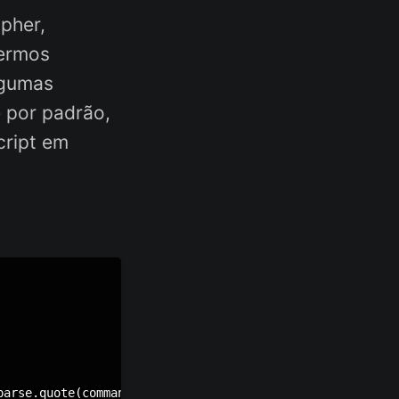
pher,
zermos
lgumas
 por padrão,
cript em
arse.quote(command))}"
