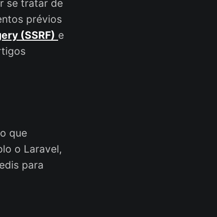
 se tratar de
ntos prévios
gery (SSRF)
e
rtigos
ão que
lo o Laravel,
Redis para