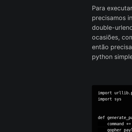
Para executa
precisamos i
double-urlen
ocasiões, co
então precisa
python simpl
import urllib.p
import sys

def generate_p
    command += 
    gopher_pay