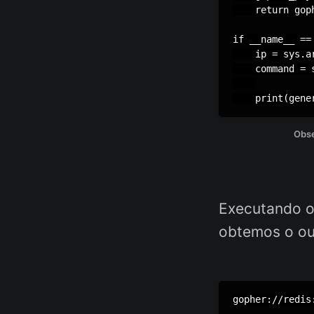
    return goph
if __name__ == 
    ip = sys.ar
    command = s
    print(gene
Obse
Executando o
obtemos o ou
gopher://redis