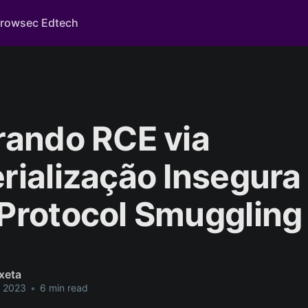
rowsec Edtech
rando RCE via
rialização Insegura
Protocol Smuggling
xeta
e 2023
•
6 min read