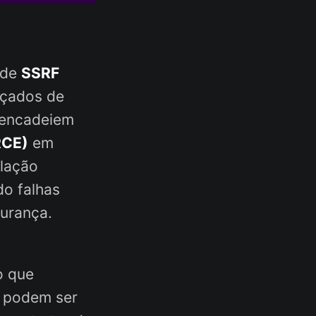
 de
SSRF
nçados de
 encadeiem
RCE)
em
ulação
do falhas
gurança.
o que
s podem ser