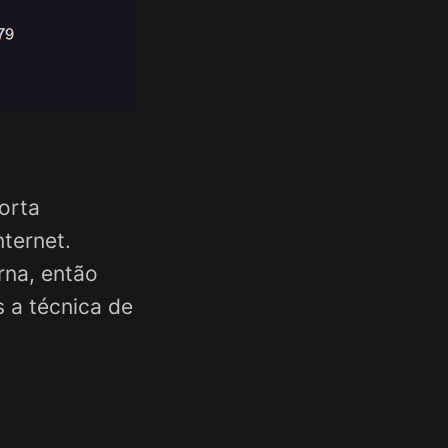
orta
nternet.
rna, então
 a técnica de