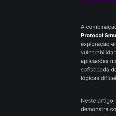
A combinaçã
Protocol Smu
exploração 
vulnerabilida
aplicações m
sofisticada d
lógicas difíce
Neste artigo,
demonstra co